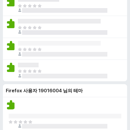
점
니
아
이
다
직
없
평
습
점
니
아
이
다
직
없
평
습
점
니
아
이
다
직
없
평
습
점
니
아
이
다
직
없
평
습
Firefox 사용자 19016004 님의 테마
점
니
이
다
없
습
니
다
아
직