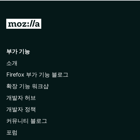
점
이
없
습
M
니
o
다
z
i
부가 기능
l
소개
l
a
Firefox 부가 기능 블로그
홈
확장 기능 워크샵
페
개발자 허브
이
지
개발자 정책
로
커뮤니티 블로그
이
동
포럼