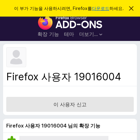
검
로그인
이 부가 기능을 사용하시려면, Firefox를
다운로드
하세요.
이
알
색
F
림
닫
i
기
r
확장 기능
테마
더보기…
e
f
o
x
브
Firefox 사용자 19016004
라
우
저
부
이 사용자 신고
가
기
능
Firefox 사용자 19016004 님의 확장 기능