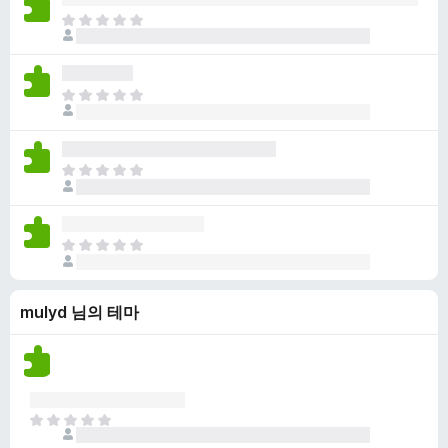
점
니
아
이
다
직
없
평
습
점
니
아
이
다
직
없
평
습
점
니
아
이
다
직
없
평
습
점
니
아
이
다
직
없
평
습
mulyd 님의 테마
점
니
이
다
없
습
니
다
아
직