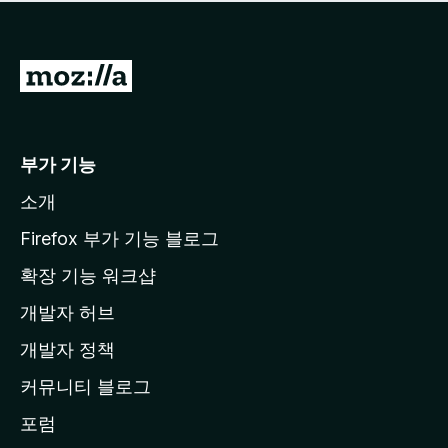
점
이
없
습
M
니
o
다
z
i
부가 기능
l
소개
l
a
Firefox 부가 기능 블로그
홈
확장 기능 워크샵
페
개발자 허브
이
지
개발자 정책
로
커뮤니티 블로그
이
동
포럼