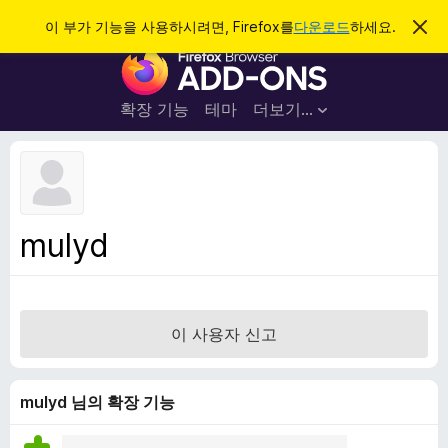
검
로그인
이 부가 기능을 사용하시려면, Firefox를
다운로드
하세요.
이
알
색
F
림
닫
i
기
r
확장 기능
테마
더보기…
e
f
o
x
브
mulyd
라
우
저
부
이 사용자 신고
가
기
능
mulyd 님의 확장 기능