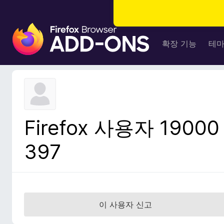
F
i
확장 기능
테
r
e
f
o
x
브
Firefox 사용자 19000
라
우
397
저
부
가
기
능
이 사용자 신고