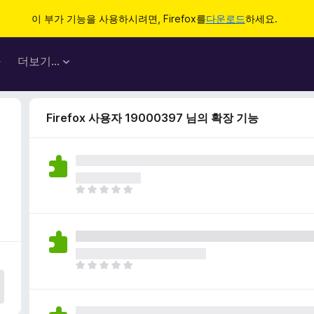
이 부가 기능을 사용하시려면, Firefox를
다운로드
하세요.
마
더보기…
Firefox 사용자 19000397 님의 확장 기능
아
직
평
점
이
없
아
습
직
니
평
다
점