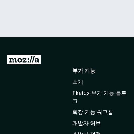
M
o
부가 기능
z
소개
i
l
Firefox 부가 기능 블로
l
그
a
확장 기능 워크샵
홈
페
개발자 허브
이