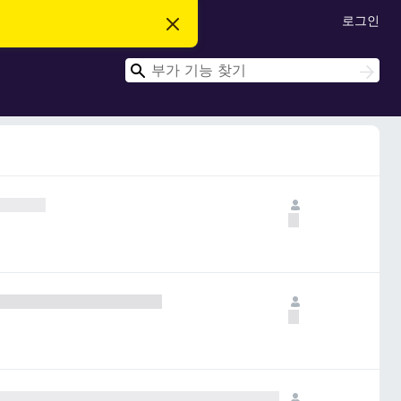
로그인
이
알
림
검
닫
검
기
색
색