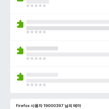
이
없
아
습
직
니
평
다
점
이
없
아
습
직
니
평
다
점
이
없
아
습
직
니
평
다
점
이
없
아
습
직
니
평
다
점
Firefox 사용자 19000397 님의 테마
이