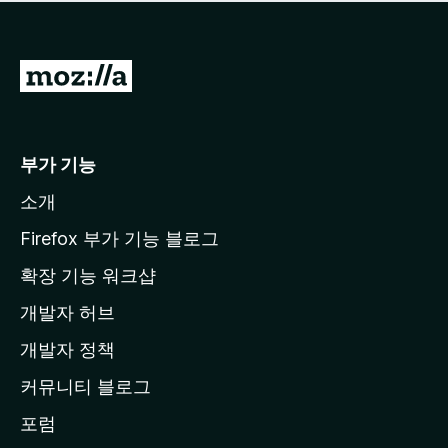
점
이
없
습
M
니
o
다
z
i
부가 기능
l
소개
l
a
Firefox 부가 기능 블로그
홈
확장 기능 워크샵
페
개발자 허브
이
지
개발자 정책
로
커뮤니티 블로그
이
동
포럼