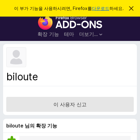
검
로그인
이 부가 기능을 사용하시려면, Firefox를
다운로드
하세요.
이
알
색
F
림
닫
i
기
r
확장 기능
테마
더보기…
e
f
o
x
브
biloute
라
우
저
부
이 사용자 신고
가
기
능
biloute 님의 확장 기능