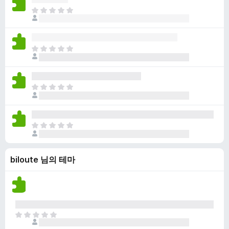
점
니
아
이
다
직
없
평
습
점
니
아
이
다
직
없
평
습
점
니
아
이
다
직
없
평
습
점
니
아
이
다
직
없
평
습
biloute 님의 테마
점
니
이
다
없
습
니
다
아
직