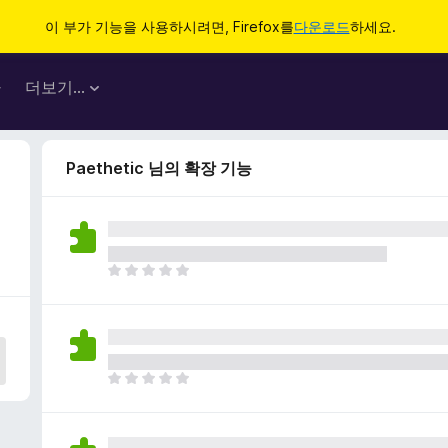
이 부가 기능을 사용하시려면, Firefox를
다운로드
하세요.
마
더보기…
Paethetic 님의 확장 기능
아
직
평
점
이
없
아
습
직
니
평
다
점