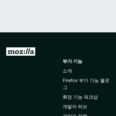
M
o
부가 기능
z
소개
i
l
Firefox 부가 기능 블로
l
그
a
확장 기능 워크샵
홈
페
개발자 허브
이