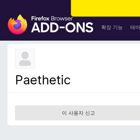
F
i
확장 기능
테
r
e
f
o
x
브
Paethetic
라
우
저
부
가
이 사용자 신고
기
능