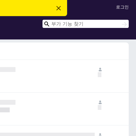
로그인
이
알
림
검
닫
검
기
색
색