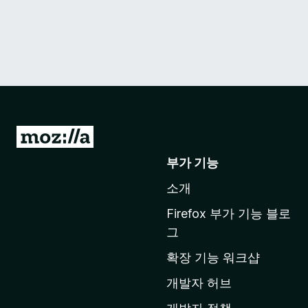
M
o
부가 기능
z
소개
i
l
Firefox 부가 기능 블로
l
그
a
확장 기능 워크샵
홈
페
개발자 허브
이