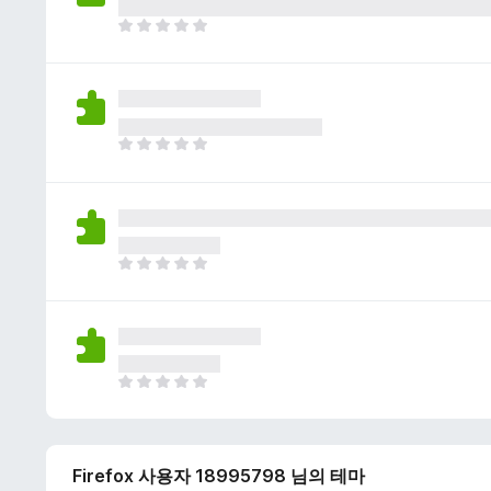
이
없
아
습
직
니
평
다
점
이
없
아
습
직
니
평
다
점
이
없
아
습
직
니
평
다
점
이
없
아
습
직
니
평
다
점
Firefox 사용자 18995798 님의 테마
이