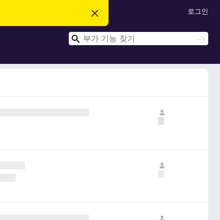
로그인
이
알
림
검
닫
검
기
색
색