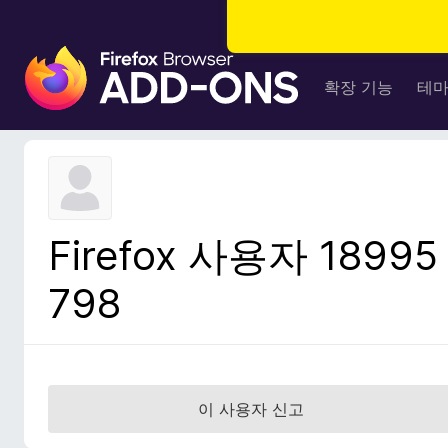
F
i
확장 기능
테
r
e
f
o
x
브
Firefox 사용자 18995
라
우
798
저
부
가
기
능
이 사용자 신고