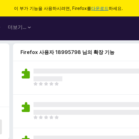
이 부가 기능을 사용하시려면, Firefox를
다운로드
하세요.
마
더보기…
Firefox 사용자 18995798 님의 확장 기능
아
직
평
점
이
없
아
습
직
니
평
다
점