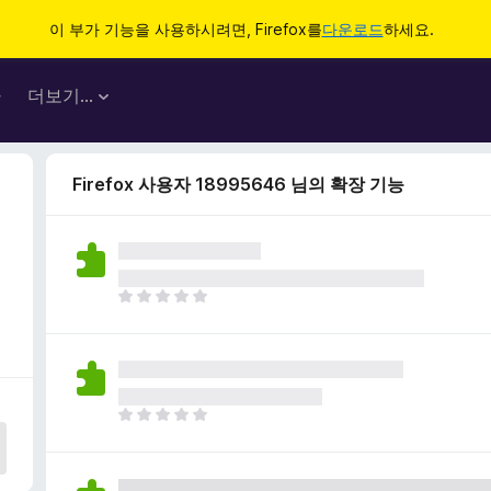
이 부가 기능을 사용하시려면, Firefox를
다운로드
하세요.
마
더보기…
Firefox 사용자 18995646 님의 확장 기능
아
직
평
점
이
없
아
습
직
니
평
다
점