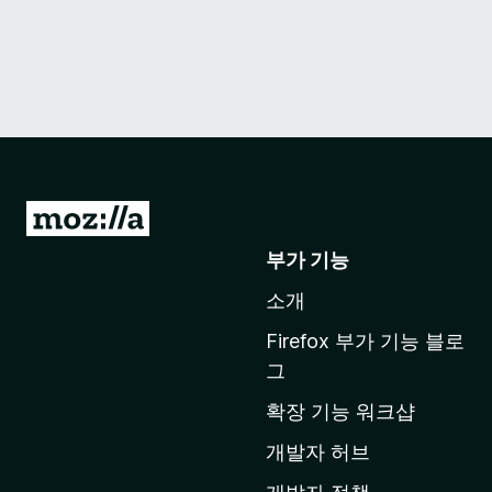
M
o
부가 기능
z
소개
i
l
Firefox 부가 기능 블로
l
그
a
확장 기능 워크샵
홈
페
개발자 허브
이