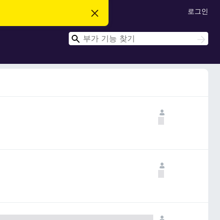
로그인
이
알
림
검
닫
검
기
색
색