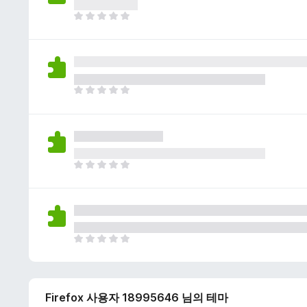
이
없
아
습
직
니
평
다
점
이
없
아
습
직
니
평
다
점
이
없
아
습
직
니
평
다
점
이
없
아
습
직
니
평
다
점
Firefox 사용자 18995646 님의 테마
이