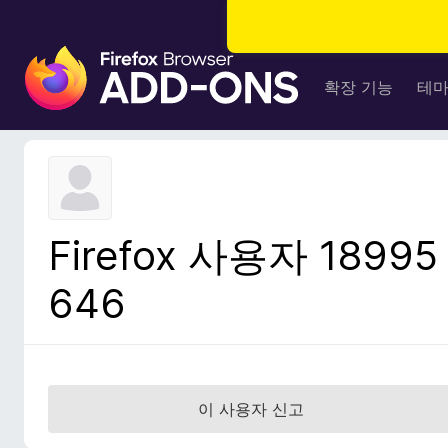
F
i
확장 기능
테
r
e
f
o
x
브
Firefox 사용자 18995
라
우
646
저
부
가
기
능
이 사용자 신고