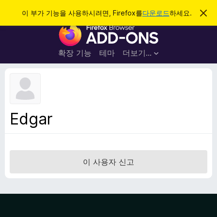
검
로그인
이 부가 기능을 사용하시려면, Firefox를
다운로드
하세요.
이
알
색
F
림
닫
i
기
r
확장 기능
테마
더보기…
e
f
o
x
브
Edgar
라
우
저
부
이 사용자 신고
가
기
능