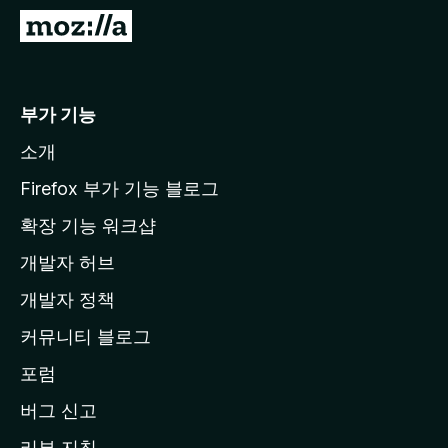
M
o
z
i
부가 기능
l
소개
l
a
Firefox 부가 기능 블로그
홈
확장 기능 워크샵
페
개발자 허브
이
지
개발자 정책
로
커뮤니티 블로그
이
동
포럼
버그 신고
리뷰 지침