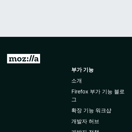
M
o
부가 기능
z
소개
i
l
Firefox 부가 기능 블로
l
그
a
확장 기능 워크샵
홈
페
개발자 허브
이