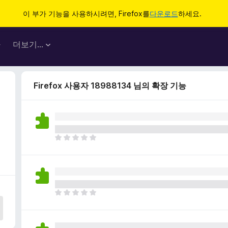
이 부가 기능을 사용하시려면, Firefox를
다운로드
하세요.
마
더보기…
Firefox 사용자 18988134 님의 확장 기능
아
직
평
점
이
없
아
습
직
니
평
다
점