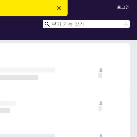
로그인
이
알
림
검
닫
검
기
색
색