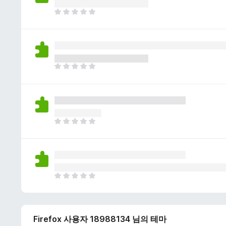
이
없
아
습
직
니
평
다
점
이
없
아
습
직
니
평
다
점
이
없
아
습
직
니
평
다
점
이
없
아
습
직
니
평
다
점
Firefox 사용자 18988134 님의 테마
이