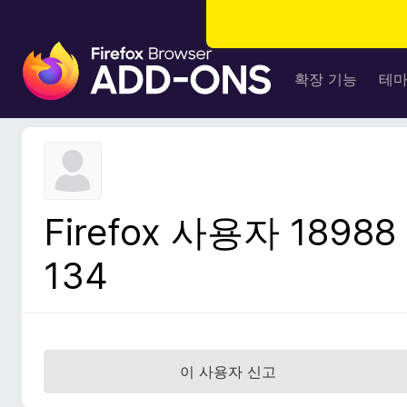
F
i
확장 기능
테
r
e
f
o
x
브
Firefox 사용자 18988
라
우
134
저
부
가
기
능
이 사용자 신고