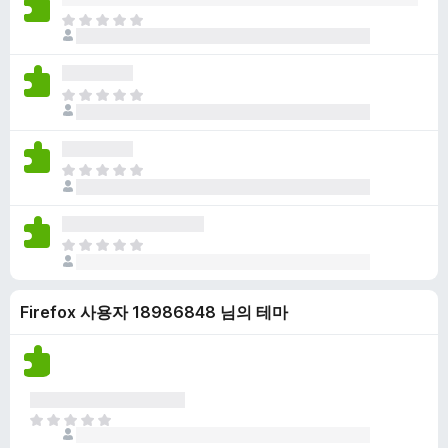
점
니
아
이
다
직
없
평
습
점
니
아
이
다
직
없
평
습
점
니
아
이
다
직
없
평
습
점
니
아
이
다
직
없
평
습
Firefox 사용자 18986848 님의 테마
점
니
이
다
없
습
니
다
아
직