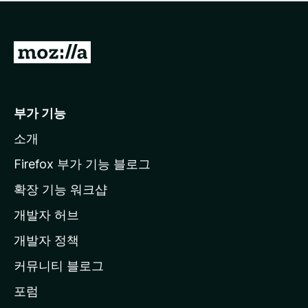
점
이
없
습
M
니
o
다
z
i
부가 기능
l
소개
l
a
Firefox 부가 기능 블로그
홈
확장 기능 워크샵
페
개발자 허브
이
지
개발자 정책
로
커뮤니티 블로그
이
동
포럼