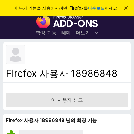
검
로그인
이 부가 기능을 사용하시려면, Firefox를
다운로드
하세요.
이
알
색
F
림
닫
i
기
r
확장 기능
테마
더보기…
e
f
o
x
브
Firefox 사용자 18986848
라
우
저
부
이 사용자 신고
가
기
능
Firefox 사용자 18986848 님의 확장 기능