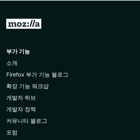
점
이
없
습
M
니
o
다
z
i
부가 기능
l
소개
l
a
Firefox 부가 기능 블로그
홈
확장 기능 워크샵
페
개발자 허브
이
지
개발자 정책
로
커뮤니티 블로그
이
동
포럼