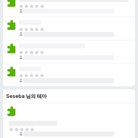
점
니
아
이
다
직
없
평
습
점
니
아
이
다
직
없
평
습
점
니
아
이
다
직
없
평
습
점
니
아
이
다
직
없
평
습
Seseba 님의 테마
점
니
이
다
없
습
니
다
아
직