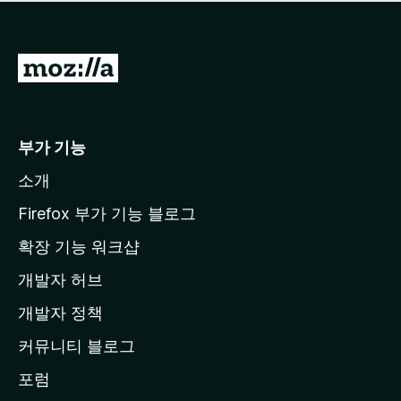
점
이
없
습
M
니
o
다
z
i
부가 기능
l
소개
l
a
Firefox 부가 기능 블로그
홈
확장 기능 워크샵
페
개발자 허브
이
지
개발자 정책
로
커뮤니티 블로그
이
동
포럼