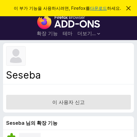
검
로그인
이 부가 기능을 사용하시려면, Firefox를
다운로드
하세요.
이
알
색
F
림
닫
i
기
r
확장 기능
테마
더보기…
e
f
o
x
브
Seseba
라
우
저
부
이 사용자 신고
가
기
능
Seseba 님의 확장 기능