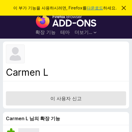
검
로그인
이 부가 기능을 사용하시려면, Firefox를
다운로드
하세요.
이
알
색
F
림
닫
i
기
r
확장 기능
테마
더보기…
e
f
o
x
브
Carmen L
라
우
저
부
이 사용자 신고
가
기
능
Carmen L 님의 확장 기능