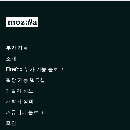
점
이
없
습
M
니
o
다
z
i
부가 기능
l
소개
l
a
Firefox 부가 기능 블로그
홈
확장 기능 워크샵
페
개발자 허브
이
지
개발자 정책
로
커뮤니티 블로그
이
동
포럼