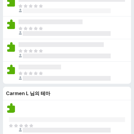
점
니
아
이
다
직
없
평
습
점
니
아
이
다
직
없
평
습
점
니
아
이
다
직
없
평
습
점
니
아
이
다
직
없
평
습
Carmen L 님의 테마
점
니
이
다
없
습
니
다
아
직