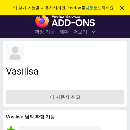
검
로그인
이 부가 기능을 사용하시려면, Firefox를
다운로드
하세요.
이
알
색
F
림
닫
i
기
r
확장 기능
테마
더보기…
e
f
o
x
브
Vasilisa
라
우
저
부
이 사용자 신고
가
기
능
Vasilisa 님의 확장 기능