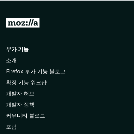
점
이
없
습
M
니
o
다
z
i
부가 기능
l
소개
l
a
Firefox 부가 기능 블로그
홈
확장 기능 워크샵
페
개발자 허브
이
지
개발자 정책
로
커뮤니티 블로그
이
동
포럼