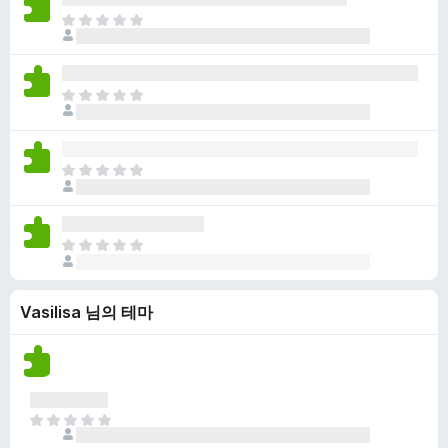
점
니
아
이
다
직
없
평
습
점
니
아
이
다
직
없
평
습
점
니
아
이
다
직
없
평
습
점
니
아
이
다
직
없
평
습
Vasilisa 님의 테마
점
니
이
다
없
습
니
다
아
직