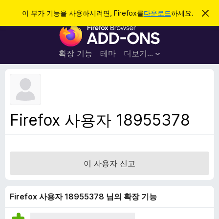
검
로그인
이 부가 기능을 사용하시려면, Firefox를
다운로드
하세요.
이
알
색
F
림
닫
i
기
r
확장 기능
테마
더보기…
e
f
o
x
브
Firefox 사용자 18955378
라
우
저
부
이 사용자 신고
가
기
능
Firefox 사용자 18955378 님의 확장 기능