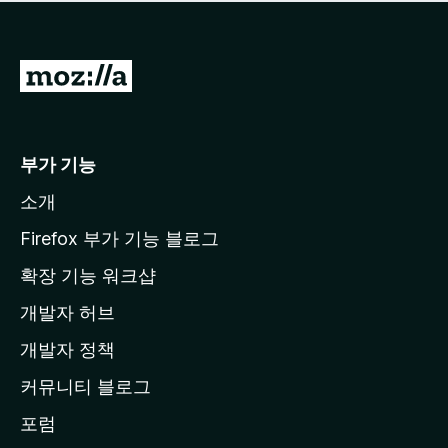
점
이
없
습
M
니
o
다
z
i
부가 기능
l
소개
l
a
Firefox 부가 기능 블로그
홈
확장 기능 워크샵
페
개발자 허브
이
지
개발자 정책
로
커뮤니티 블로그
이
동
포럼