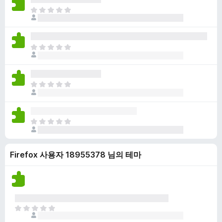
점
니
아
이
다
직
없
평
습
점
니
아
이
다
직
없
평
습
점
니
아
이
다
직
없
평
습
점
니
아
이
다
직
없
평
습
Firefox 사용자 18955378 님의 테마
점
니
이
다
없
습
니
다
아
직