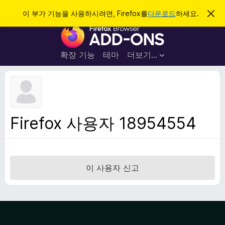
검
로그인
이 부가 기능을 사용하시려면, Firefox를
다운로드
하세요.
이
알
색
F
림
닫
i
기
r
확장 기능
테마
더보기…
e
f
o
x
브
Firefox 사용자 18954554
라
우
저
부
이 사용자 신고
가
기
능