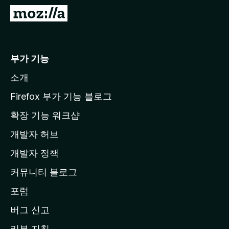
M
o
z
i
부가 기능
l
소개
l
a
Firefox 부가 기능 블로그
홈
확장 기능 워크샵
페
개발자 허브
이
지
개발자 정책
로
커뮤니티 블로그
이
동
포럼
버그 신고
리뷰 지침