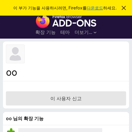
검
로그인
이 부가 기능을 사용하시려면, Firefox를
다운로드
하세요.
이
알
색
F
림
닫
i
기
r
확장 기능
테마
더보기…
e
f
o
x
브
oo
라
우
저
부
이 사용자 신고
가
기
능
oo 님의 확장 기능