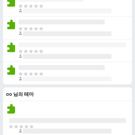
점
니
아
이
다
직
없
평
습
점
니
아
이
다
직
없
평
습
점
니
아
이
다
직
없
평
습
점
니
아
이
다
직
없
평
습
oo 님의 테마
점
니
이
다
없
습
니
다
아
직