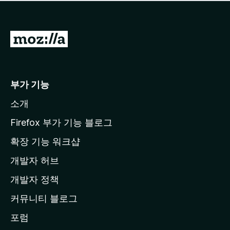
점
이
없
습
M
니
o
다
z
i
부가 기능
l
소개
l
a
Firefox 부가 기능 블로그
홈
확장 기능 워크샵
페
개발자 허브
이
지
개발자 정책
로
커뮤니티 블로그
이
동
포럼