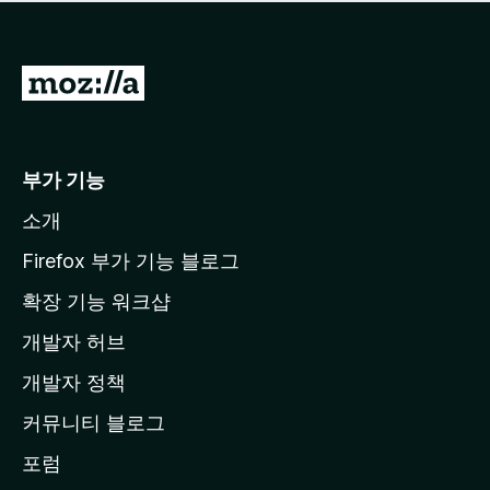
점
이
없
습
M
니
o
다
z
i
부가 기능
l
소개
l
a
Firefox 부가 기능 블로그
홈
확장 기능 워크샵
페
개발자 허브
이
지
개발자 정책
로
커뮤니티 블로그
이
동
포럼