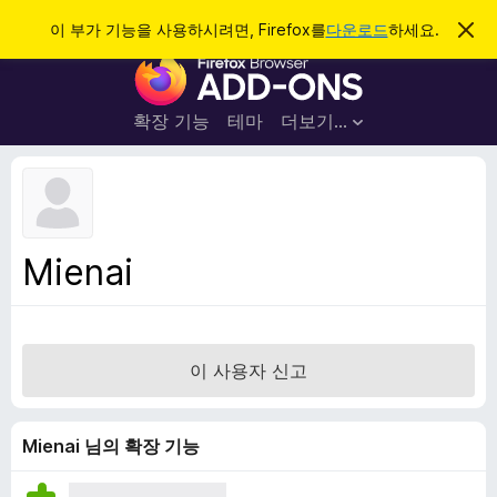
검
로그인
이 부가 기능을 사용하시려면, Firefox를
다운로드
하세요.
이
알
색
F
림
닫
i
기
r
확장 기능
테마
더보기…
e
f
o
x
브
Mienai
라
우
저
부
이 사용자 신고
가
기
능
Mienai 님의 확장 기능