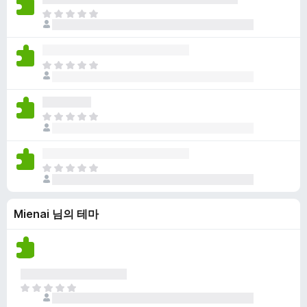
점
니
아
이
다
직
없
평
습
점
니
아
이
다
직
없
평
습
점
니
아
이
다
직
없
평
습
점
니
아
이
다
직
없
평
습
Mienai 님의 테마
점
니
이
다
없
습
니
다
아
직