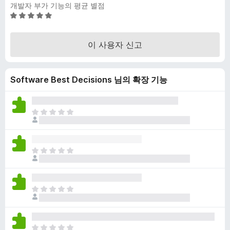
개발자 부가 기능의 평균 별점
5
점
만
이 사용자 신고
점
에
5
Software Best Decisions 님의 확장 기능
점
아
직
평
점
아
이
직
없
평
습
점
니
아
이
다
직
없
평
습
점
니
아