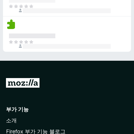
없
아
습
직
니
평
다
점
이
없
아
습
직
니
평
다
점
이
없
습
M
니
o
다
z
i
부가 기능
l
소개
l
a
Firefox 부가 기능 블로그