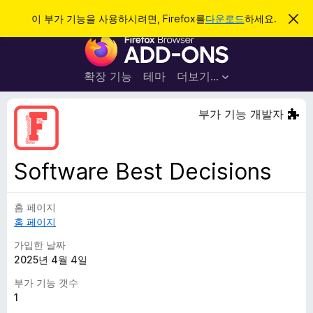
검
로그인
이 부가 기능을 사용하시려면, Firefox를
다운로드
하세요.
이
알
색
F
림
닫
i
기
r
확장 기능
테마
더보기…
e
f
부가 기능 개발자
o
x
브
Software Best Decisions
라
우
홈 페이지
저
홈 페이지
부
가
가입한 날짜
기
2025년 4월 4일
능
부가 기능 갯수
1