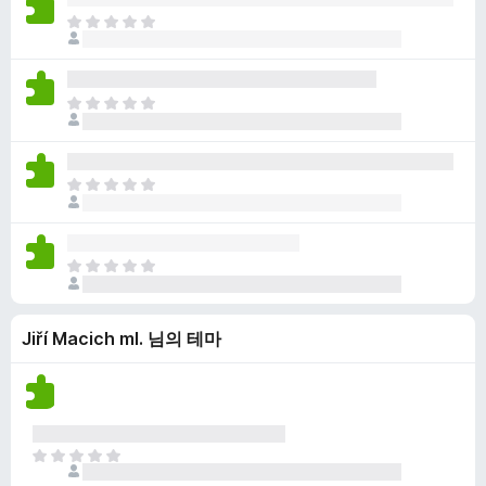
점
니
아
이
다
직
없
평
습
점
니
아
이
다
직
없
평
습
점
니
아
이
다
직
없
평
습
점
니
아
이
다
직
없
평
습
Jiří Macich ml. 님의 테마
점
니
이
다
없
습
니
다
아
직