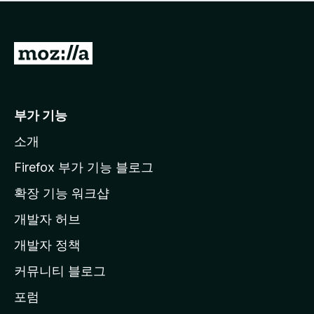
점
이
없
습
M
니
o
다
z
i
부가 기능
l
소개
l
a
Firefox 부가 기능 블로그
홈
확장 기능 워크샵
페
개발자 허브
이
지
개발자 정책
로
커뮤니티 블로그
이
동
포럼