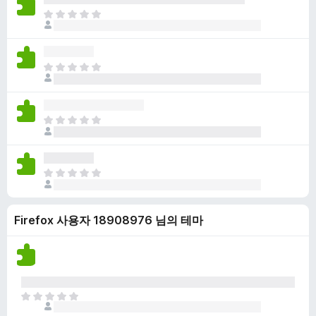
점
니
아
이
다
직
없
평
습
점
니
아
이
다
직
없
평
습
점
니
아
이
다
직
없
평
습
점
니
아
이
다
직
없
평
습
Firefox 사용자 18908976 님의 테마
점
니
이
다
없
습
니
다
아
직