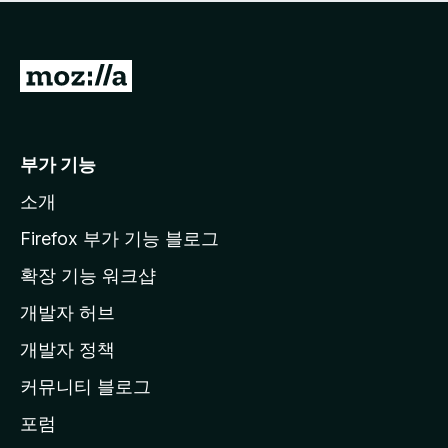
점
이
없
습
M
니
o
다
z
i
부가 기능
l
소개
l
a
Firefox 부가 기능 블로그
홈
확장 기능 워크샵
페
개발자 허브
이
지
개발자 정책
로
커뮤니티 블로그
이
동
포럼