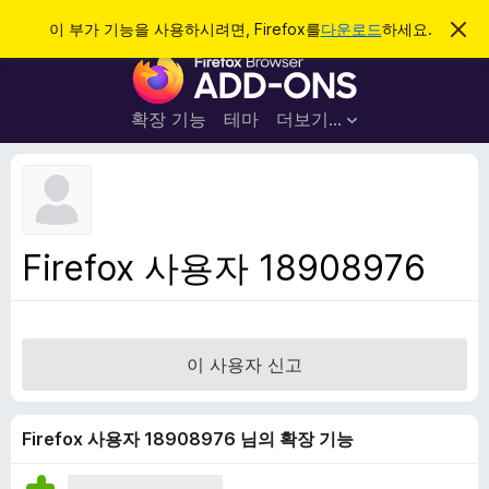
검
로그인
이 부가 기능을 사용하시려면, Firefox를
다운로드
하세요.
이
알
색
F
림
닫
i
기
r
확장 기능
테마
더보기…
e
f
o
x
브
Firefox 사용자 18908976
라
우
저
부
이 사용자 신고
가
기
능
Firefox 사용자 18908976 님의 확장 기능