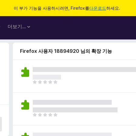
이 부가 기능을 사용하시려면, Firefox를
다운로드
하세요.
마
더보기…
Firefox 사용자 18894920 님의 확장 기능
아
직
평
점
이
없
아
습
직
니
평
다
점