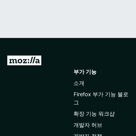
M
o
부가 기능
z
소개
i
l
Firefox 부가 기능 블로
l
그
a
확장 기능 워크샵
홈
페
개발자 허브
이