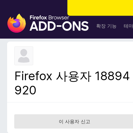
F
i
확장 기능
테
r
e
f
o
x
브
Firefox 사용자 18894
라
우
920
저
부
가
기
능
이 사용자 신고