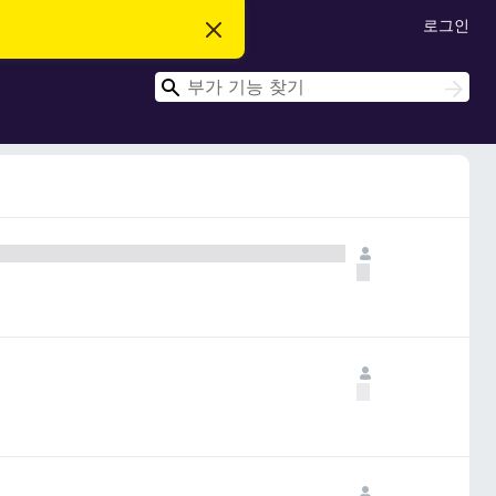
로그인
이
알
림
검
닫
검
기
색
색