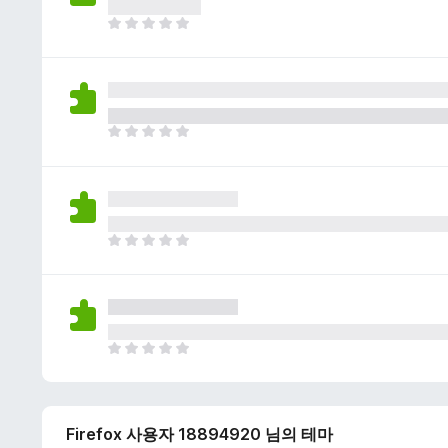
이
없
아
습
직
니
평
다
점
이
없
아
습
직
니
평
다
점
이
없
아
습
직
니
평
다
점
이
없
아
습
직
니
평
다
점
Firefox 사용자 18894920 님의 테마
이