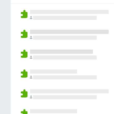
없
습
니
다