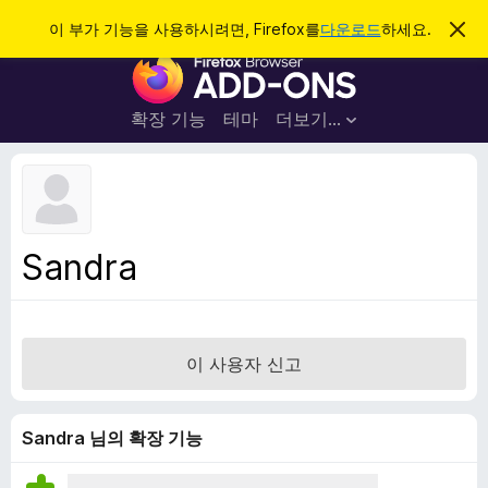
검
로그인
이 부가 기능을 사용하시려면, Firefox를
다운로드
하세요.
이
알
색
F
림
닫
i
기
r
확장 기능
테마
더보기…
e
f
o
x
브
Sandra
라
우
저
부
이 사용자 신고
가
기
능
Sandra 님의 확장 기능