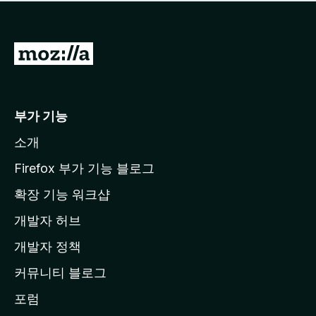
점
이
없
습
M
니
o
다
z
i
부가 기능
l
소개
l
a
Firefox 부가 기능 블로그
홈
확장 기능 워크샵
페
개발자 허브
이
지
개발자 정책
로
커뮤니티 블로그
이
동
포럼