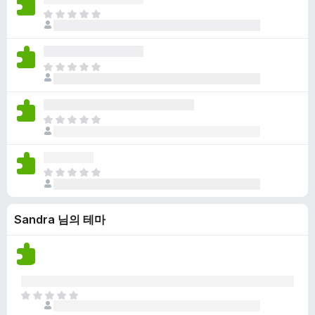
점
니
아
이
다
직
없
평
습
점
니
아
이
다
직
없
평
습
점
니
아
이
다
직
없
평
습
점
니
아
이
다
직
없
평
습
Sandra 님의 테마
점
니
이
다
없
습
니
다
아
직