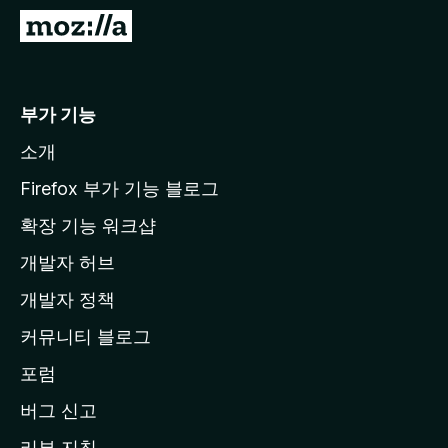
M
o
z
i
부가 기능
l
소개
l
a
Firefox 부가 기능 블로그
홈
확장 기능 워크샵
페
개발자 허브
이
지
개발자 정책
로
커뮤니티 블로그
이
동
포럼
버그 신고
리뷰 지침