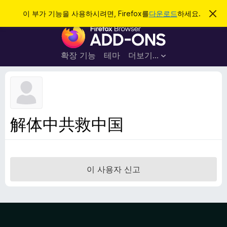
검
로그인
이 부가 기능을 사용하시려면, Firefox를
다운로드
하세요.
이
알
색
F
림
닫
i
기
r
확장 기능
테마
더보기…
e
f
o
x
브
解体中共救中国
라
우
저
부
이 사용자 신고
가
기
능