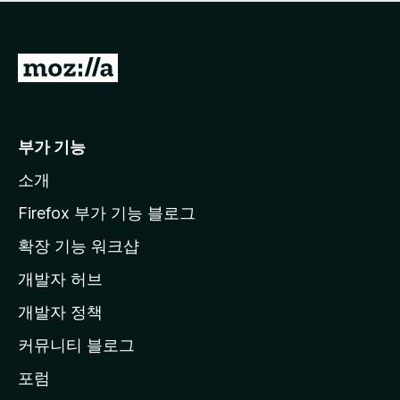
점
이
없
습
M
니
o
다
z
i
부가 기능
l
소개
l
a
Firefox 부가 기능 블로그
홈
확장 기능 워크샵
페
개발자 허브
이
지
개발자 정책
로
커뮤니티 블로그
이
동
포럼