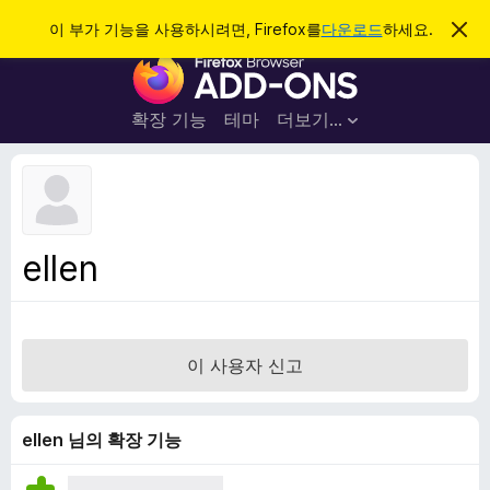
검
로그인
이 부가 기능을 사용하시려면, Firefox를
다운로드
하세요.
이
알
색
F
림
닫
i
기
r
확장 기능
테마
더보기…
e
f
o
x
브
ellen
라
우
저
부
이 사용자 신고
가
기
능
ellen 님의 확장 기능