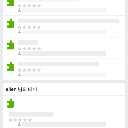
점
니
아
이
다
직
없
평
습
점
니
아
이
다
직
없
평
습
점
니
아
이
다
직
없
평
습
점
니
아
이
다
직
없
평
습
ellen 님의 테마
점
니
이
다
없
습
니
다
아
직