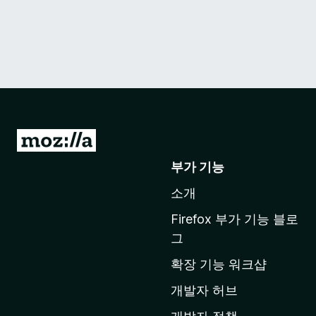
M
o
부가 기능
z
소개
i
l
Firefox 부가 기능 블로
l
그
a
확장 기능 워크샵
홈
페
개발자 허브
이