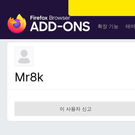
F
i
확장 기능
테
r
e
f
o
x
브
Mr8k
라
우
저
부
가
이 사용자 신고
기
능