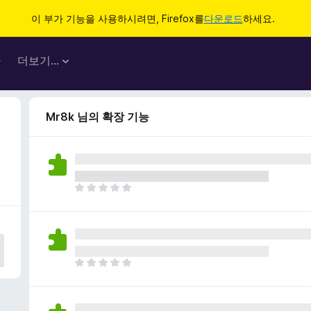
이 부가 기능을 사용하시려면, Firefox를
다운로드
하세요.
마
더보기…
Mr8k 님의 확장 기능
아
직
평
점
이
없
아
습
직
니
평
다
점