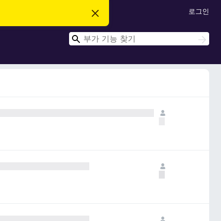
로그인
이
알
림
검
닫
검
기
색
색