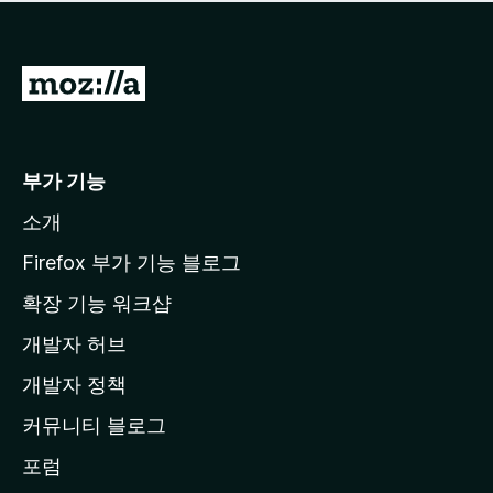
점
이
없
습
M
니
o
다
z
i
부가 기능
l
소개
l
a
Firefox 부가 기능 블로그
홈
확장 기능 워크샵
페
개발자 허브
이
지
개발자 정책
로
커뮤니티 블로그
이
동
포럼