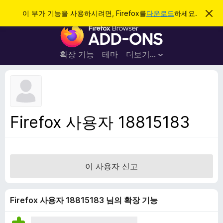
검
로그인
이 부가 기능을 사용하시려면, Firefox를
다운로드
하세요.
이
알
색
F
림
닫
i
기
r
확장 기능
테마
더보기…
e
f
o
x
브
Firefox 사용자 18815183
라
우
저
부
이 사용자 신고
가
기
능
Firefox 사용자 18815183 님의 확장 기능