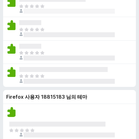
점
니
아
이
다
직
없
평
습
점
니
아
이
다
직
없
평
습
점
니
아
이
다
직
없
평
습
점
니
아
이
다
직
없
평
습
Firefox 사용자 18815183 님의 테마
점
니
이
다
없
습
니
다
아
직