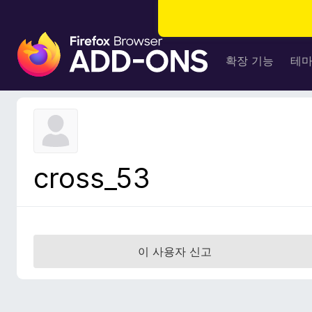
F
i
확장 기능
테
r
e
f
o
x
브
cross_53
라
우
저
부
가
이 사용자 신고
기
능