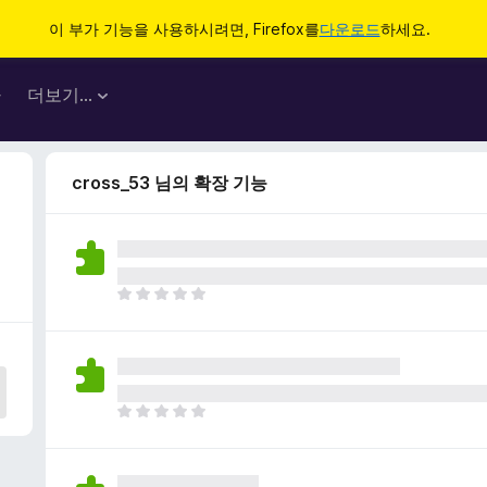
이 부가 기능을 사용하시려면, Firefox를
다운로드
하세요.
마
더보기…
cross_53 님의 확장 기능
아
직
평
점
이
없
아
습
직
니
평
다
점