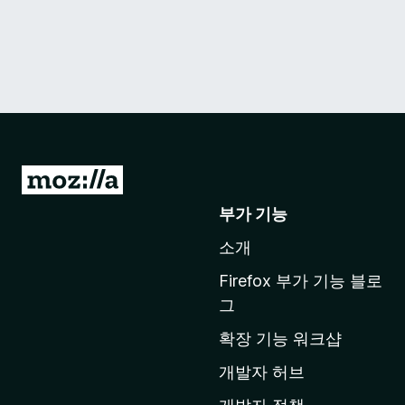
M
o
부가 기능
z
소개
i
l
Firefox 부가 기능 블로
l
그
a
확장 기능 워크샵
홈
페
개발자 허브
이