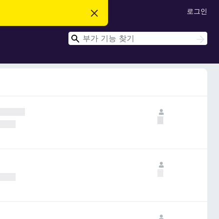
로그인
이
알
림
검
닫
검
기
색
색