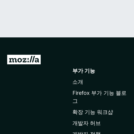
M
o
부가 기능
z
소개
i
l
Firefox 부가 기능 블로
l
그
a
확장 기능 워크샵
홈
페
개발자 허브
이