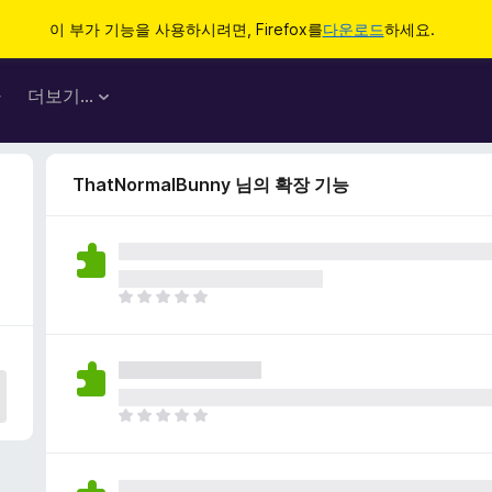
이 부가 기능을 사용하시려면, Firefox를
다운로드
하세요.
마
더보기…
ThatNormalBunny 님의 확장 기능
아
직
평
점
이
없
아
습
직
니
평
다
점