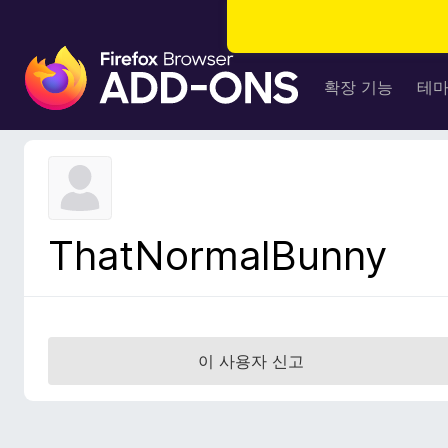
F
i
확장 기능
테
r
e
f
o
x
브
ThatNormalBunny
라
우
저
부
가
이 사용자 신고
기
능