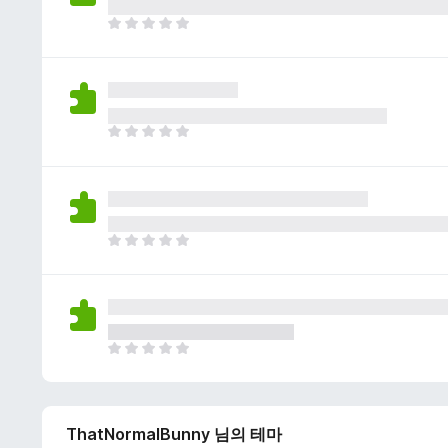
이
없
아
습
직
니
평
다
점
이
없
아
습
직
니
평
다
점
이
없
아
습
직
니
평
다
점
이
없
아
습
직
니
평
다
점
ThatNormalBunny 님의 테마
이