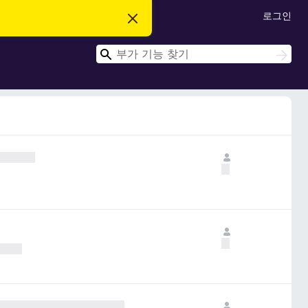
로그인
이
알
림
검
닫
검
기
색
색