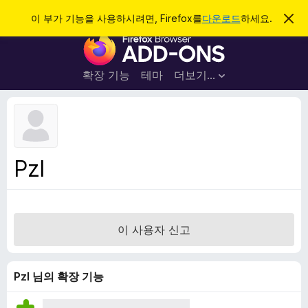
검
로그인
이 부가 기능을 사용하시려면, Firefox를
다운로드
하세요.
이
알
색
F
림
닫
i
기
r
확장 기능
테마
더보기…
e
f
o
x
브
Pzl
라
우
저
부
이 사용자 신고
가
기
능
Pzl 님의 확장 기능