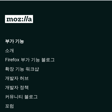
점
이
없
습
M
니
o
다
z
i
부가 기능
l
소개
l
a
Firefox 부가 기능 블로그
홈
확장 기능 워크샵
페
개발자 허브
이
지
개발자 정책
로
커뮤니티 블로그
이
동
포럼