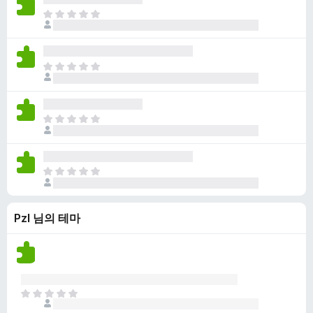
점
니
아
이
다
직
없
평
습
점
니
아
이
다
직
없
평
습
점
니
아
이
다
직
없
평
습
점
니
아
이
다
직
없
평
습
Pzl 님의 테마
점
니
이
다
없
습
니
다
아
직