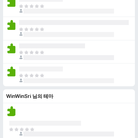
점
니
아
이
다
직
없
평
습
점
니
아
이
다
직
없
평
습
점
니
아
이
다
직
없
평
습
점
니
아
이
다
직
없
평
습
WinWinSri 님의 테마
점
니
이
다
없
습
니
다
아
직