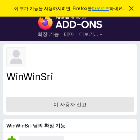
검
로그인
이 부가 기능을 사용하시려면, Firefox를
다운로드
하세요.
이
알
색
F
림
닫
i
기
r
확장 기능
테마
더보기…
e
f
o
x
브
WinWinSri
라
우
저
부
이 사용자 신고
가
기
능
WinWinSri 님의 확장 기능