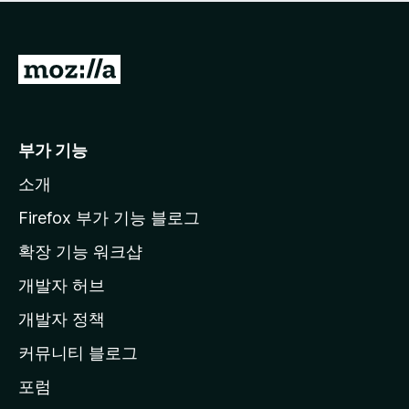
점
이
없
습
M
니
o
다
z
i
부가 기능
l
소개
l
a
Firefox 부가 기능 블로그
홈
확장 기능 워크샵
페
개발자 허브
이
지
개발자 정책
로
커뮤니티 블로그
이
동
포럼