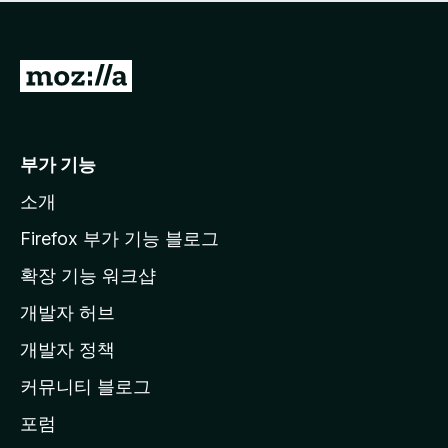
점
이
없
습
M
니
o
다
z
i
부가 기능
l
소개
l
a
Firefox 부가 기능 블로그
홈
확장 기능 워크샵
페
개발자 허브
이
지
개발자 정책
로
커뮤니티 블로그
이
동
포럼