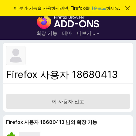
검
로그인
이 부가 기능을 사용하시려면, Firefox를
다운로드
하세요.
이
알
색
F
림
닫
i
기
r
확장 기능
테마
더보기…
e
f
o
x
브
Firefox 사용자 18680413
라
우
저
부
이 사용자 신고
가
기
능
Firefox 사용자 18680413 님의 확장 기능