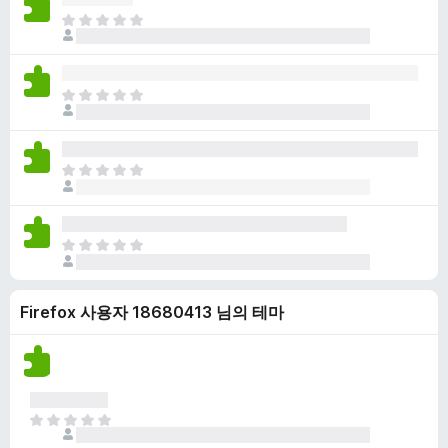
점
니
아
이
다
직
없
평
습
점
니
아
이
다
직
없
평
습
점
니
아
이
다
직
없
평
습
점
니
아
이
다
직
없
평
습
Firefox 사용자 18680413 님의 테마
점
니
이
다
없
습
니
다
아
직