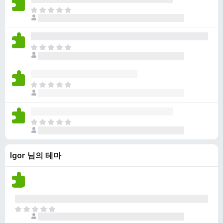
점
니
아
이
다
직
없
평
습
점
니
아
이
다
직
없
평
습
점
니
아
이
다
직
없
평
습
점
니
아
이
다
직
없
평
습
Igor 님의 테마
점
니
이
다
없
습
니
다
아
직