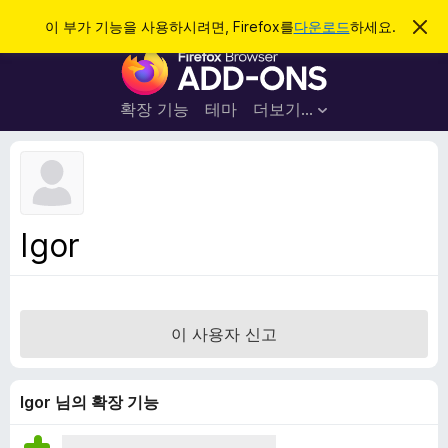
검
로그인
이 부가 기능을 사용하시려면, Firefox를
다운로드
하세요.
이
알
색
F
림
닫
i
기
r
확장 기능
테마
더보기…
e
f
o
x
브
Igor
라
우
저
부
이 사용자 신고
가
기
능
Igor 님의 확장 기능