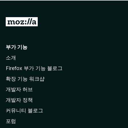
점
이
없
습
M
니
o
다
z
i
부가 기능
l
소개
l
a
Firefox 부가 기능 블로그
홈
확장 기능 워크샵
페
개발자 허브
이
지
개발자 정책
로
커뮤니티 블로그
이
동
포럼