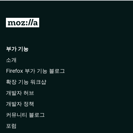
점
이
없
습
M
니
o
다
z
i
부가 기능
l
소개
l
a
Firefox 부가 기능 블로그
홈
확장 기능 워크샵
페
개발자 허브
이
지
개발자 정책
로
커뮤니티 블로그
이
동
포럼