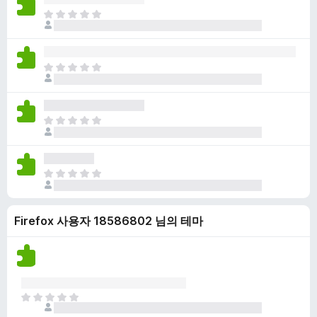
점
니
아
이
다
직
없
평
습
점
니
아
이
다
직
없
평
습
점
니
아
이
다
직
없
평
습
점
니
아
이
다
직
없
평
습
Firefox 사용자 18586802 님의 테마
점
니
이
다
없
습
니
다
아
직