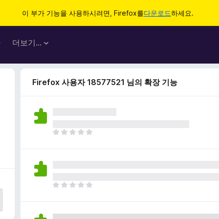
이 부가 기능을 사용하시려면, Firefox를
다운로드
하세요.
마
더보기…
Firefox 사용자 18577521 님의 확장 기능
아
직
평
점
이
없
아
습
직
니
평
다
점