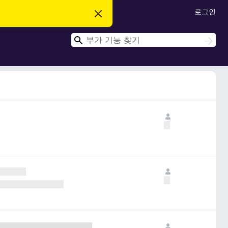
로그인
이
알
림
검
닫
검
기
색
색