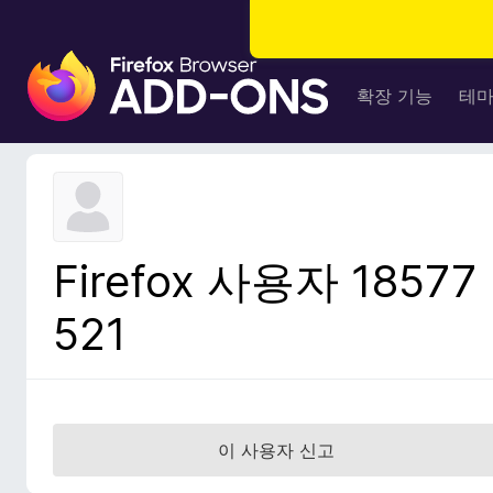
F
i
확장 기능
테
r
e
f
o
x
브
Firefox 사용자 18577
라
우
521
저
부
가
기
능
이 사용자 신고