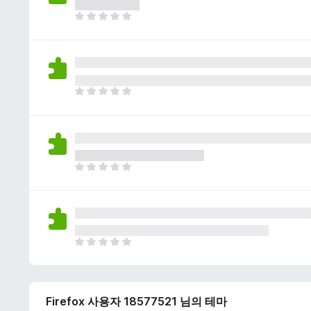
이
없
아
습
직
니
평
다
점
이
없
아
습
직
니
평
다
점
이
없
아
습
직
니
평
다
점
이
없
아
습
직
니
평
다
점
Firefox 사용자 18577521 님의 테마
이