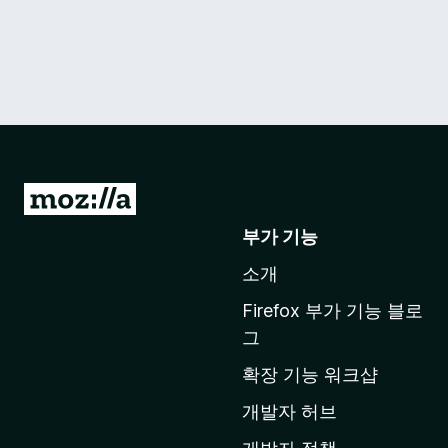
M
o
부가 기능
z
소개
i
l
Firefox 부가 기능 블로
l
그
a
확장 기능 워크샵
홈
페
개발자 허브
이