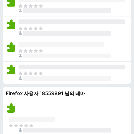
점
니
아
이
다
직
없
평
습
점
니
아
이
다
직
없
평
습
점
니
아
이
다
직
없
평
습
점
니
아
이
다
직
없
평
습
Firefox 사용자 18559891 님의 테마
점
니
이
다
없
습
니
다
아
직