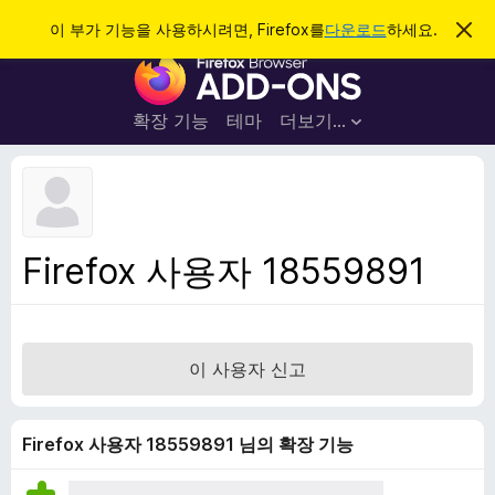
검
로그인
이 부가 기능을 사용하시려면, Firefox를
다운로드
하세요.
이
알
색
F
림
닫
i
기
r
확장 기능
테마
더보기…
e
f
o
x
브
Firefox 사용자 18559891
라
우
저
부
이 사용자 신고
가
기
능
Firefox 사용자 18559891 님의 확장 기능