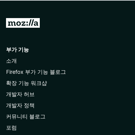
점
이
없
습
M
니
o
다
z
i
부가 기능
l
소개
l
a
Firefox 부가 기능 블로그
홈
확장 기능 워크샵
페
개발자 허브
이
지
개발자 정책
로
커뮤니티 블로그
이
동
포럼