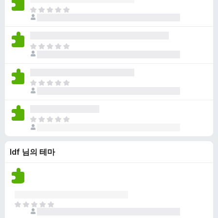
점
니
아
이
다
직
없
평
습
점
니
아
이
다
직
없
평
습
점
니
아
이
다
직
없
평
습
점
니
아
이
다
직
없
평
습
ldf 님의 테마
점
니
이
다
없
습
니
다
아
직