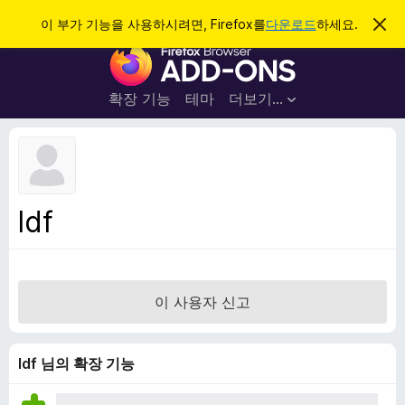
검
로그인
이 부가 기능을 사용하시려면, Firefox를
다운로드
하세요.
이
알
색
F
림
닫
i
기
r
확장 기능
테마
더보기…
e
f
o
x
브
ldf
라
우
저
부
이 사용자 신고
가
기
능
ldf 님의 확장 기능