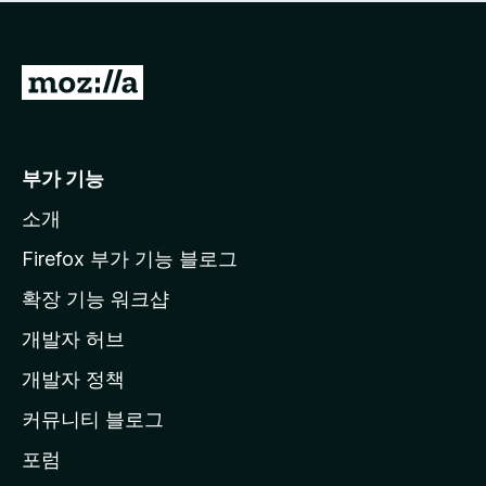
점
이
없
습
M
니
o
다
z
i
부가 기능
l
소개
l
a
Firefox 부가 기능 블로그
홈
확장 기능 워크샵
페
개발자 허브
이
지
개발자 정책
로
커뮤니티 블로그
이
동
포럼