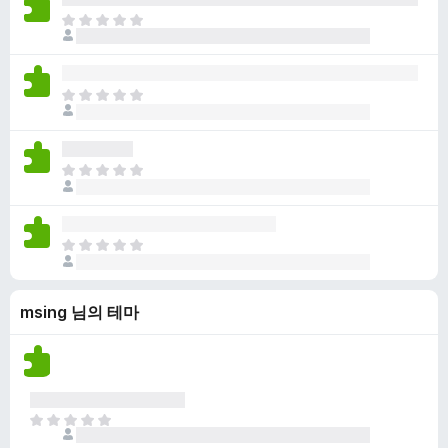
점
니
아
이
다
직
없
평
습
점
니
아
이
다
직
없
평
습
점
니
아
이
다
직
없
평
습
점
니
아
이
다
직
없
평
습
msing 님의 테마
점
니
이
다
없
습
니
다
아
직