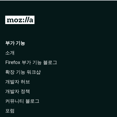
점
이
없
습
M
니
o
다
z
i
부가 기능
l
소개
l
a
Firefox 부가 기능 블로그
홈
확장 기능 워크샵
페
개발자 허브
이
지
개발자 정책
로
커뮤니티 블로그
이
동
포럼