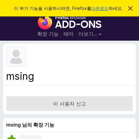
검
로그인
이 부가 기능을 사용하시려면, Firefox를
다운로드
하세요.
이
알
색
F
림
닫
i
기
r
확장 기능
테마
더보기…
e
f
o
x
브
msing
라
우
저
부
이 사용자 신고
가
기
능
msing 님의 확장 기능