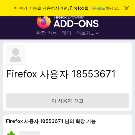
검
로그인
이 부가 기능을 사용하시려면, Firefox를
다운로드
하세요.
이
알
색
F
림
닫
i
기
r
확장 기능
테마
더보기…
e
f
o
x
브
Firefox 사용자 18553671
라
우
저
부
이 사용자 신고
가
기
능
Firefox 사용자 18553671 님의 확장 기능