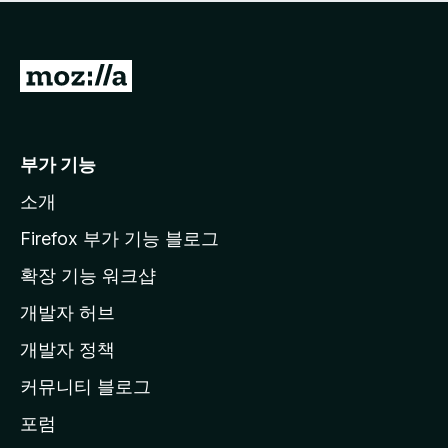
점
이
없
습
M
니
o
다
z
i
부가 기능
l
소개
l
a
Firefox 부가 기능 블로그
홈
확장 기능 워크샵
페
개발자 허브
이
지
개발자 정책
로
커뮤니티 블로그
이
동
포럼