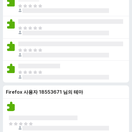
점
니
아
이
다
직
없
평
습
점
니
아
이
다
직
없
평
습
점
니
아
이
다
직
없
평
습
점
니
아
이
다
직
없
평
습
Firefox 사용자 18553671 님의 테마
점
니
이
다
없
습
니
다
아
직