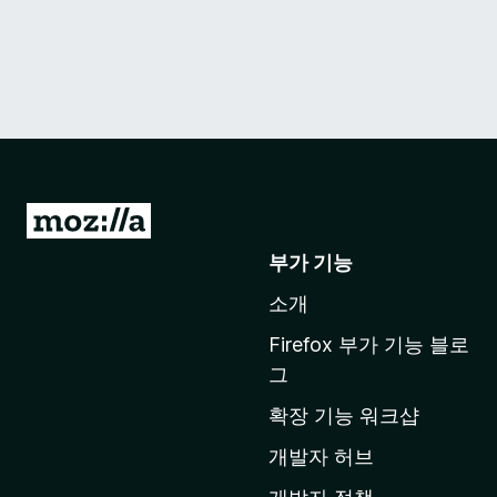
M
o
부가 기능
z
소개
i
l
Firefox 부가 기능 블로
l
그
a
확장 기능 워크샵
홈
페
개발자 허브
이