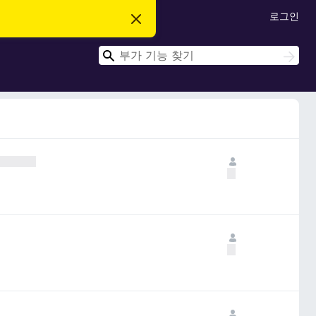
로그인
이
알
림
검
닫
검
기
색
색