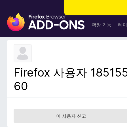
F
i
확장 기능
테
r
e
f
o
x
브
Firefox 사용자 18515
라
우
60
저
부
가
기
능
이 사용자 신고