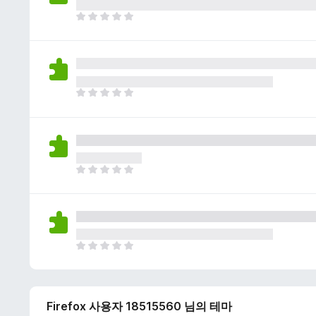
이
없
아
습
직
니
평
다
점
이
없
아
습
직
니
평
다
점
이
없
아
습
직
니
평
다
점
이
없
아
습
직
니
평
다
점
Firefox 사용자 18515560 님의 테마
이