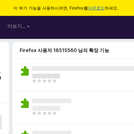
이 부가 기능을 사용하시려면, Firefox를
다운로드
하세요.
마
더보기…
Firefox 사용자 18515560 님의 확장 기능
5
아
직
평
점
이
없
아
습
직
니
평
다
점