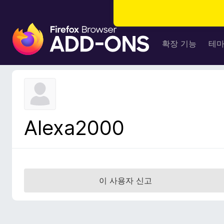
F
i
확장 기능
테
r
e
f
o
x
브
Alexa2000
라
우
저
부
가
이 사용자 신고
기
능