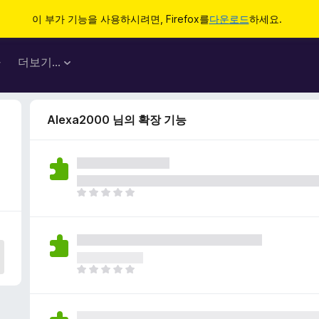
이 부가 기능을 사용하시려면, Firefox를
다운로드
하세요.
마
더보기…
Alexa2000 님의 확장 기능
아
직
평
점
이
없
아
습
직
니
평
다
점