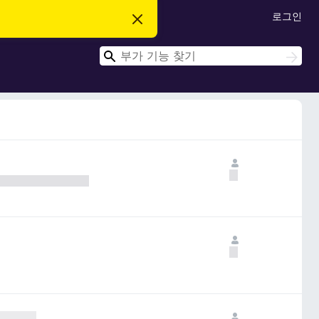
로그인
이
알
림
검
닫
검
기
색
색