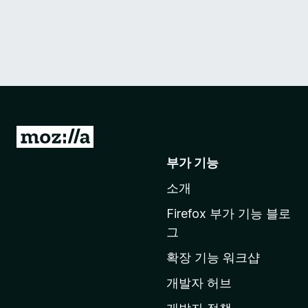
M
o
부가 기능
z
소개
i
l
Firefox 부가 기능 블로
l
그
a
확장 기능 워크샵
홈
페
개발자 허브
이