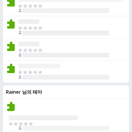
점
니
아
이
다
직
없
평
습
점
니
아
이
다
직
없
평
습
점
니
아
이
다
직
없
평
습
점
니
아
이
다
직
없
평
습
Rainer 님의 테마
점
니
이
다
없
습
니
다
아
직