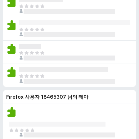
점
니
아
이
다
직
없
평
습
점
니
아
이
다
직
없
평
습
점
니
아
이
다
직
없
평
습
점
니
아
이
다
직
없
평
습
Firefox 사용자 18465307 님의 테마
점
니
이
다
없
습
니
다
아
직