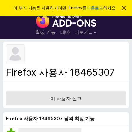
검
로그인
이 부가 기능을 사용하시려면, Firefox를
다운로드
하세요.
이
알
색
F
림
닫
i
기
r
확장 기능
테마
더보기…
e
f
o
x
브
Firefox 사용자 18465307
라
우
저
부
이 사용자 신고
가
기
능
Firefox 사용자 18465307 님의 확장 기능