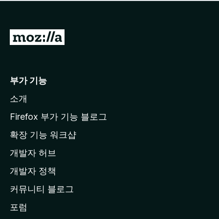
점
이
없
습
M
니
o
다
z
i
부가 기능
l
소개
l
a
Firefox 부가 기능 블로그
홈
확장 기능 워크샵
페
개발자 허브
이
지
개발자 정책
로
커뮤니티 블로그
이
동
포럼