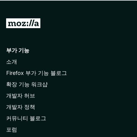
점
이
없
습
M
니
o
다
z
i
부가 기능
l
소개
l
a
Firefox 부가 기능 블로그
홈
확장 기능 워크샵
페
개발자 허브
이
지
개발자 정책
로
커뮤니티 블로그
이
동
포럼