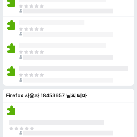
점
니
아
이
다
직
없
평
습
점
니
아
이
다
직
없
평
습
점
니
아
이
다
직
없
평
습
점
니
아
이
다
직
없
평
습
Firefox 사용자 18453657 님의 테마
점
니
이
다
없
습
니
다
아
직