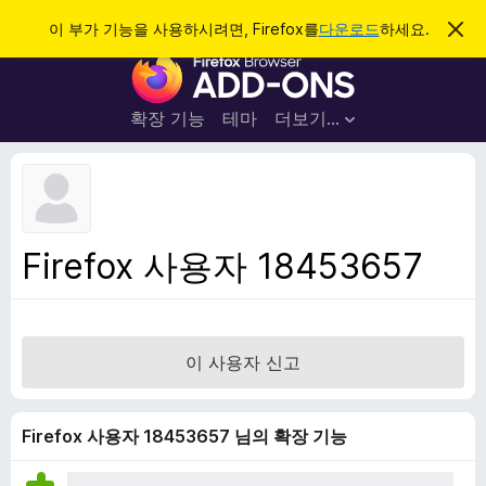
검
로그인
이 부가 기능을 사용하시려면, Firefox를
다운로드
하세요.
이
알
색
F
림
닫
i
기
r
확장 기능
테마
더보기…
e
f
o
x
브
Firefox 사용자 18453657
라
우
저
부
이 사용자 신고
가
기
능
Firefox 사용자 18453657 님의 확장 기능