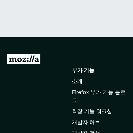
M
o
부가 기능
z
소개
i
l
Firefox 부가 기능 블로
l
그
a
확장 기능 워크샵
홈
페
개발자 허브
이