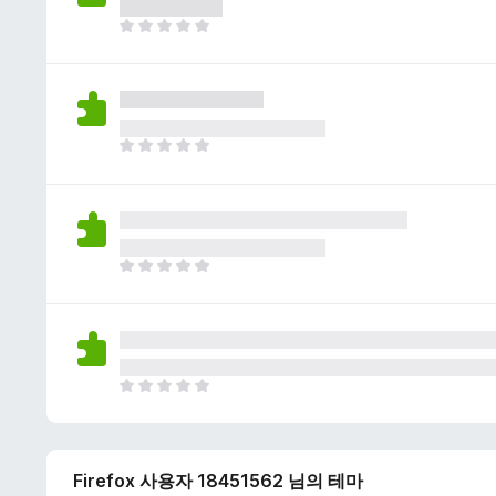
이
없
아
습
직
니
평
다
점
이
없
아
습
직
니
평
다
점
이
없
아
습
직
니
평
다
점
이
없
아
습
직
니
평
다
점
Firefox 사용자 18451562 님의 테마
이