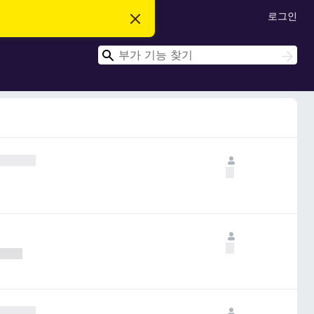
로그인
이
알
림
검
닫
검
기
색
색