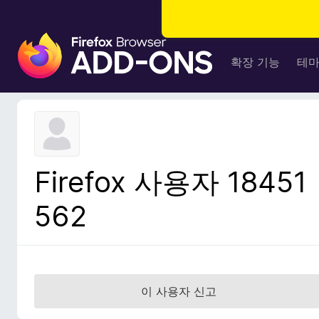
F
i
확장 기능
테
r
e
f
o
x
브
Firefox 사용자 18451
라
우
562
저
부
가
기
능
이 사용자 신고