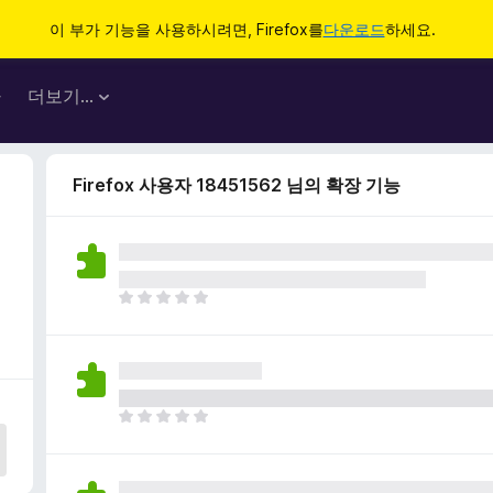
이 부가 기능을 사용하시려면, Firefox를
다운로드
하세요.
마
더보기…
Firefox 사용자 18451562 님의 확장 기능
아
직
평
점
이
없
아
습
직
니
평
다
점