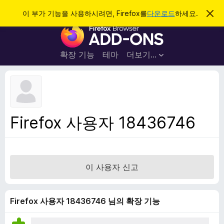
검
로그인
이 부가 기능을 사용하시려면, Firefox를
다운로드
하세요.
이
알
색
F
림
닫
i
기
r
확장 기능
테마
더보기…
e
f
o
x
브
Firefox 사용자 18436746
라
우
저
부
이 사용자 신고
가
기
능
Firefox 사용자 18436746 님의 확장 기능