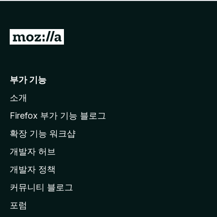
점
이
없
습
M
니
o
다
z
i
부가 기능
l
소개
l
a
Firefox 부가 기능 블로그
홈
확장 기능 워크샵
페
개발자 허브
이
지
개발자 정책
로
커뮤니티 블로그
이
동
포럼