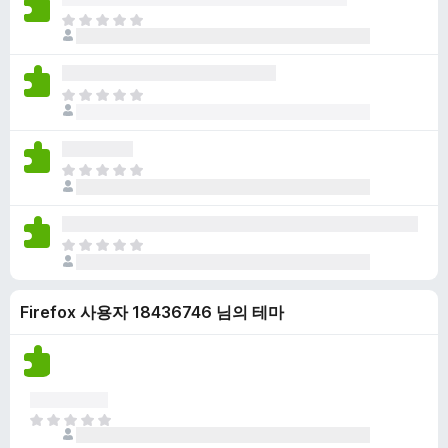
점
니
아
이
다
직
없
평
습
점
니
아
이
다
직
없
평
습
점
니
아
이
다
직
없
평
습
점
니
아
이
다
직
없
평
습
Firefox 사용자 18436746 님의 테마
점
니
이
다
없
습
니
다
아
직