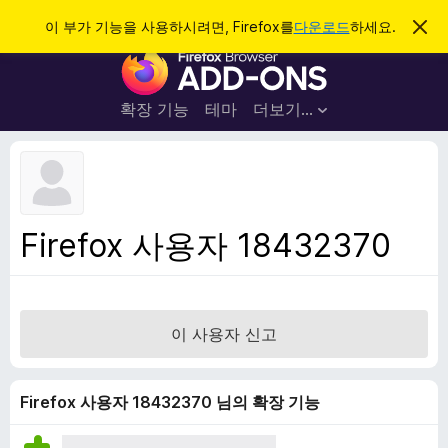
검
로그인
이 부가 기능을 사용하시려면, Firefox를
다운로드
하세요.
이
알
색
F
림
닫
i
기
r
확장 기능
테마
더보기…
e
f
o
x
브
Firefox 사용자 18432370
라
우
저
부
이 사용자 신고
가
기
능
Firefox 사용자 18432370 님의 확장 기능