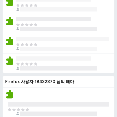
점
니
아
이
다
직
없
평
습
점
니
아
이
다
직
없
평
습
점
니
아
이
다
직
없
평
습
점
니
아
이
다
직
없
평
습
Firefox 사용자 18432370 님의 테마
점
니
이
다
없
습
니
다
아
직