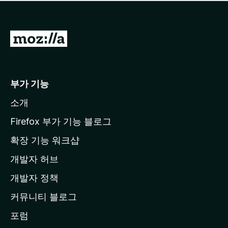
점
이
없
습
M
니
o
다
z
i
부가 기능
l
소개
l
a
Firefox 부가 기능 블로그
홈
확장 기능 워크샵
페
개발자 허브
이
지
개발자 정책
로
커뮤니티 블로그
이
동
포럼