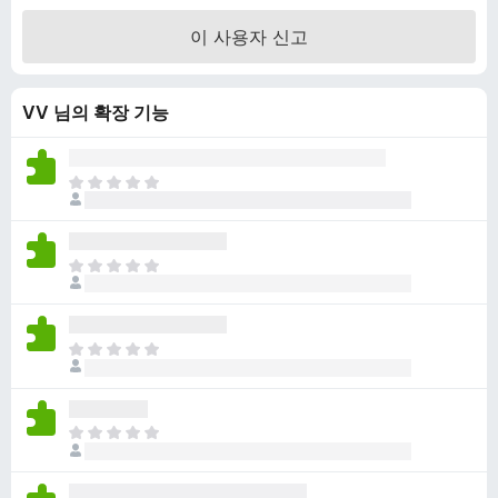
만
이 사용자 신고
점
에
4
VV 님의 확장 기능
.
6
점
아
직
평
점
아
이
직
없
평
습
점
니
아
이
다
직
없
평
습
점
니
아
이
다
직
없
평
습