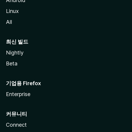
Android
Linux
All
최신 빌드
Nightly
Beta
기업용 Firefox
Enterprise
커뮤니티
Connect