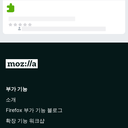
평
다
점
이
없
아
습
직
니
평
다
점
이
없
습
M
니
o
다
z
i
부가 기능
l
소개
l
a
Firefox 부가 기능 블로그
홈
확장 기능 워크샵
페