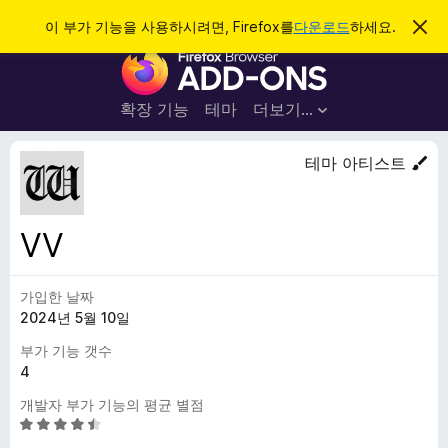
검
로그인
이 부가 기능을 사용하시려면, Firefox를
다운로드
하세요.
이
알
색
F
림
닫
i
기
r
확장 기능
테마
더보기…
e
f
테마 아티스트
o
x
브
VV
라
우
가입한 날짜
저
2024년 5월 10일
부
가
부가 기능 갯수
기
4
능
개발자 부가 기능의 평균 별점
5
점