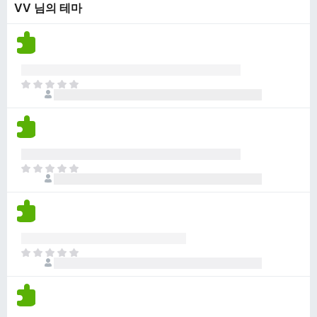
VV 님의 테마
점
니
이
다
없
습
니
다
아
직
평
점
이
없
아
습
직
니
평
다
점
이
없
아
습
직
니
평
다
점
이