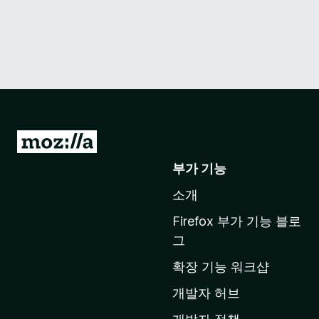
M
o
부가 기능
z
소개
i
l
Firefox 부가 기능 블로
l
그
a
확장 기능 워크샵
홈
페
개발자 허브
이