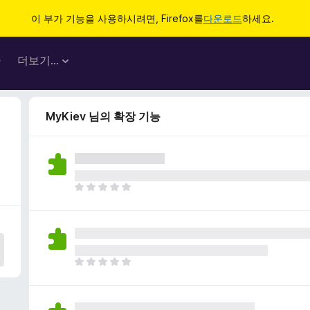
이 부가 기능을 사용하시려면, Firefox를
다운로드
하세요.
마
더보기…
MyKiev 님의 확장 기능
아
직
평
점
이
없
아
습
직
니
평
다
점