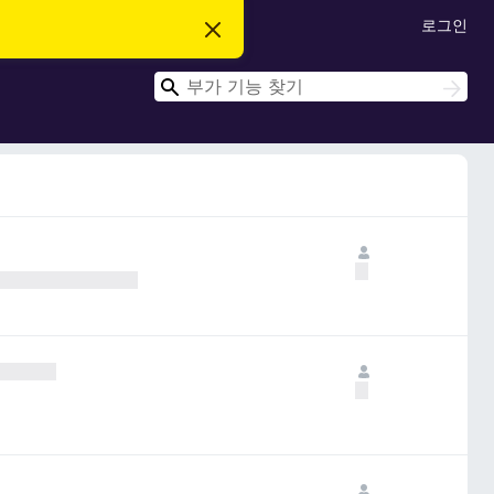
로그인
이
알
림
검
닫
검
기
색
색