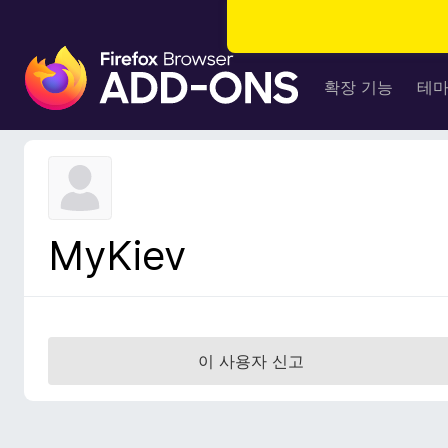
F
i
확장 기능
테
r
e
f
o
x
브
MyKiev
라
우
저
부
가
이 사용자 신고
기
능