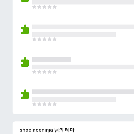
이
없
아
습
직
니
평
다
점
이
없
아
습
직
니
평
다
점
이
없
아
습
직
니
평
다
점
이
없
아
습
직
니
평
다
점
shoelaceninja 님의 테마
이