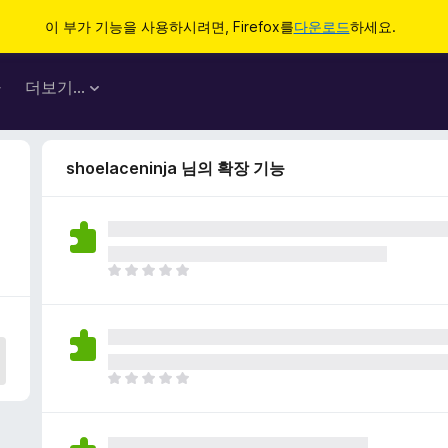
이 부가 기능을 사용하시려면, Firefox를
다운로드
하세요.
마
더보기…
shoelaceninja 님의 확장 기능
아
직
평
점
이
없
아
습
직
니
평
다
점