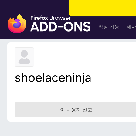
F
i
확장 기능
테
r
e
f
o
x
브
shoelaceninja
라
우
저
부
가
이 사용자 신고
기
능