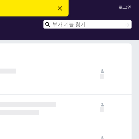
로그인
이
알
림
검
닫
검
기
색
색