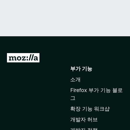
M
o
부가 기능
z
소개
i
l
Firefox 부가 기능 블로
l
그
a
확장 기능 워크샵
홈
페
개발자 허브
이